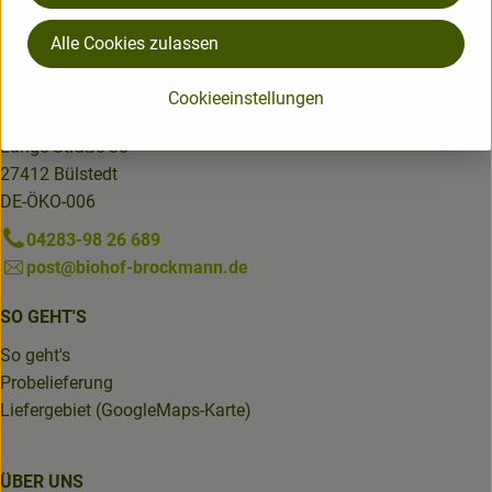
Alle Cookies zulassen
BIOHOF BROCKMANN
Cookieeinstellungen
Biohof Brockmann
Lange Straße 38
27412 Bülstedt
DE-ÖKO-006
04283-98 26 689
post@biohof-brockmann.de
SO GEHT'S
So geht's
Probelieferung
Liefergebiet (GoogleMaps-Karte)
ÜBER UNS