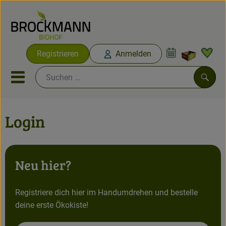
Warenko
Registrieren
Anmelden
Link
Mobiles Menu öffnen oder sc
Such
Login
Abokisten
Angebote & Neues
Neu hier?
Obst & Gemüse
Abokisten
Registriere dich hier im Handumdrehen und bestelle
deine erste Ökokiste!
Vorratskammer