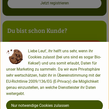
Jetzt registrieren
Kühlwaren
Brot & Backwaren
Tiefkühl
Du bist schon Kunde?
Getränke
Du wurdest ausgeloggt, vermutlich ist deine
Liebe Leut', ihr helft uns sehr, wenn ihr
Session abgelaufen. Bitte erneut einloggen.
So geht's
Cookies zulasst (bei uns sind es sogar Bio-
Kekse!) und uns somit erlaubt, Daten für
Über uns
unser Marketing zu sammeln. Da wir eure Privatsphäre
sehr wertschätzen, habt ihr in Übereinstimmung mit der
Warenkunde
EU-Richtlinie 2009/136/EG (E-Privacy) die Möglichkeit
genau einzustellen, an welche Dienstleister ihr Daten
weitergebt.
Jetzt einloggen
Nur notwendige Cookies zulassen
Passwort vergessen?