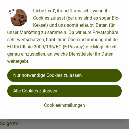
Kühlwaren
Liebe Leut', ihr helft uns sehr, wenn ihr
Brot & Backwaren
Cookies zulasst (bei uns sind es sogar Bio-
Was ist drin?
Was ist drin?
Kekse!) und uns somit erlaubt, Daten für
Tiefkühl
unser Marketing zu sammeln. Da wir eure Privatsphäre
Obst-Box klein
Die Obst-Box
sehr wertschätzen, habt ihr in Übereinstimmung mit der
Getränke
EU-Richtlinie 2009/136/EG (E-Privacy) die Möglichkeit
BIOHOF BROCKMANN
genau einzustellen, an welche Dienstleister ihr Daten
weitergebt.
Biohof Brockmann
So geht's
Lange Straße 38
Nur notwendige Cookies zulassen
27412 Bülstedt
Über uns
DE-ÖKO-006
Warenkunde
Alle Cookies zulassen
04283-98 26 689
post@biohof-brockmann.de
Cookieeinstellungen
SO GEHT'S
So geht's