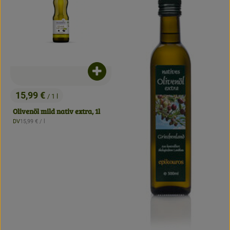
Produkt zum Warenkorb hinzufügen
15,99 €
/ 1 l
, Preis:
Olivenöl mild nativ extra, 1l
, Referenzpreis:
DV
15,99 €
/ l
, Herkunft: