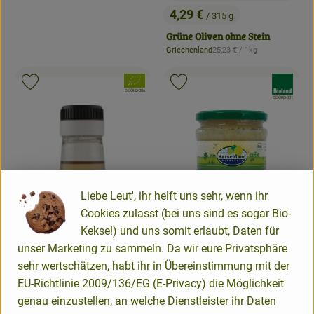
4,29 €
/ 315 g
, Preis:
Grüne Oliven ohne Stein
, Referenzpreis:
Griechenland
25,23 €
/ 1kg
, Herkunft:
, Verband:
, Verband:
Produkt zu Favouriten hinzufügen
Produkt zu Favouriten hinzufügen
, Kontrollstelle:
DE-ÖKO-006
, Kontrollstelle:
DE-ÖKO-001
Liebe Leut', ihr helft uns sehr, wenn ihr
Cookies zulasst (bei uns sind es sogar Bio-
Kekse!) und uns somit erlaubt, Daten für
unser Marketing zu sammeln. Da wir eure Privatsphäre
Produk
sehr wertschätzen, habt ihr in Übereinstimmung mit der
2,29 €
/ 350 g
EU-Richtlinie 2009/136/EG (E-Privacy) die Möglichkeit
, Preis:
Sauerkraut im Glas- 370ml
genau einzustellen, an welche Dienstleister ihr Daten
, Referenzpreis:
Deutschland
6,84 €
/ 1kg