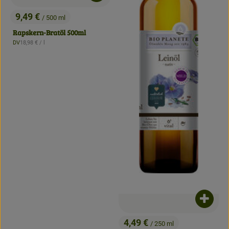
9,49 €
/ 500 ml
, Preis:
Rapskern-Bratöl 500ml
, Referenzpreis:
DV
18,98 €
/ l
, Herkunft:
Produk
4,49 €
/ 250 ml