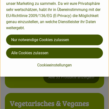
unser Marketing zu sammeln. Da wir eure Privatsphäre
sehr wertschätzen, habt ihr in Übereinstimmung mit der
Trockenfrüchte, Nüsse&
EU-Richtlinie 2009/136/EG (E-Privacy) die Möglichkeit
genau einzustellen, an welche Dienstleister ihr Daten
Saaten
weitergebt.
Alle 23 Produkte anzeigen
Nur notwendige Cookies zulassen
Alle Cookies zulassen
Getreide, Müslis & Flocken
Cookieeinstellungen
Alle 33 Produkte anzeigen
Vegetarisches & Veganes