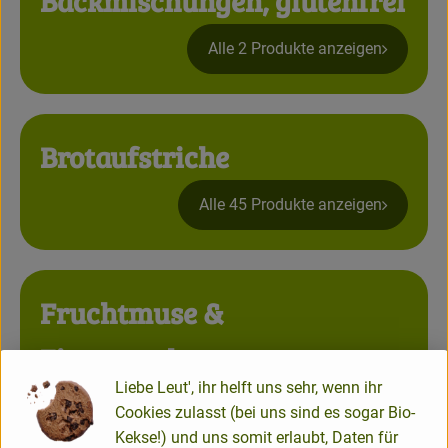
Backmischungen, glutenfrei
Alle 2 Produkte anzeigen
Brotaufstriche
Alle 45 Produkte anzeigen
Fruchtmuse &
Eingemachtes
Liebe Leut', ihr helft uns sehr, wenn ihr
Alle 19 Produkte anzeigen
Cookies zulasst (bei uns sind es sogar Bio-
Kekse!) und uns somit erlaubt, Daten für