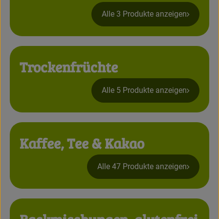
Kühlwaren
Alle 3 Produkte anzeigen
Brot & Backwaren
Tiefkühl
Trockenfrüchte
Getränke
Alle 5 Produkte anzeigen
So geht's
Über uns
Kaffee, Tee & Kakao
Warenkunde
Alle 47 Produkte anzeigen