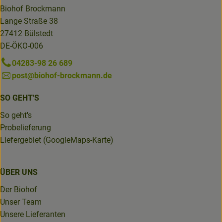
Biohof Brockmann
Lange Straße 38
27412 Bülstedt
DE-ÖKO-006
04283-98 26 689
post@biohof-brockmann.de
SO GEHT'S
So geht's
Probelieferung
Liefergebiet (GoogleMaps-Karte)
ÜBER UNS
Der Biohof
Unser Team
Unsere Lieferanten