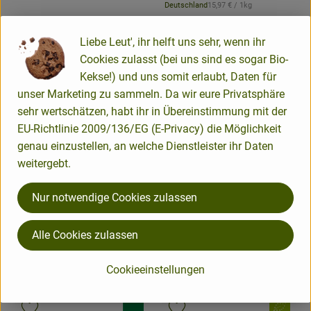
, Referenzpreis:
Deutschland
15,97 €
/ 1kg
, Herkunft:
, Verband:
, Verband:
Liebe Leut', ihr helft uns sehr, wenn ihr
Produkt zu Favouriten hinzufügen
Produkt zu Favouriten hinzufügen
, Kontrollstelle:
, Kontrollstelle:
DE-ÖKO-007
DE-ÖKO-007
Cookies zulasst (bei uns sind es sogar Bio-
Kekse!) und uns somit erlaubt, Daten für
unser Marketing zu sammeln. Da wir eure Privatsphäre
sehr wertschätzen, habt ihr in Übereinstimmung mit der
EU-Richtlinie 2009/136/EG (E-Privacy) die Möglichkeit
genau einzustellen, an welche Dienstleister ihr Daten
weitergebt.
Produk
Nur notwendige Cookies zulassen
3,49 €
/ 250 g
Produkt zum Warenkorb hinzufügen
, Preis:
Dinkelflakes, 250g
Alle Cookies zulassen
8,99 €
/ 900 g
, Referenzpreis:
DV
13,96 €
/ 1kg
, Preis:
, Herkunft:
Schoko-Hafer Müsli
Cookieeinstellungen
, Referenzpreis:
DV
9,99 €
/ 1kg
, Herkunft:
, Verband:
, Verband: