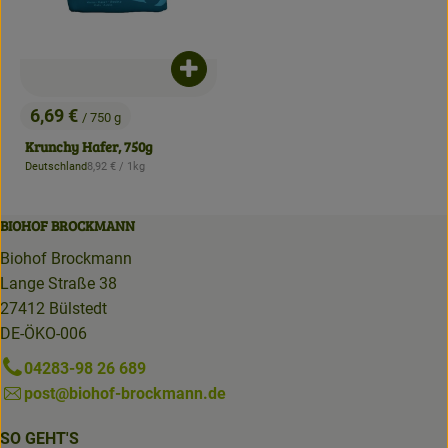
Produkt zum Warenkorb hinzufügen
6,69 €
/ 750 g
, Preis:
Krunchy Hafer, 750g
, Referenzpreis:
Deutschland
8,92 €
/ 1kg
, Herkunft:
BIOHOF BROCKMANN
Biohof Brockmann
Lange Straße 38
27412 Bülstedt
DE-ÖKO-006
04283-98 26 689
post@biohof-brockmann.de
SO GEHT'S