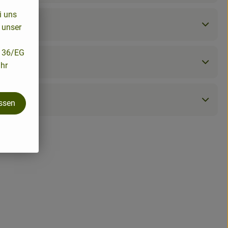
i uns
 unser
/136/EG
ihr
assen