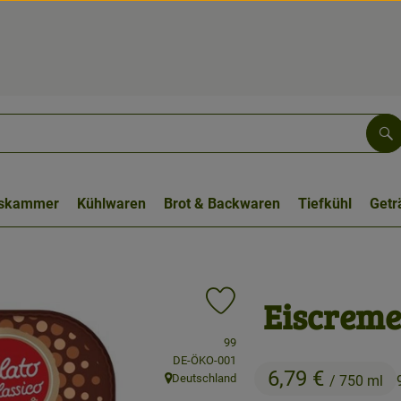
Su
tskammer
Kühlwaren
Brot & Backwaren
Tiefkühl
Getr
Eiscreme
Produkt zu Favouriten hinzufüge
, Verband:
99
, Kontrollstelle:
DE-ÖKO-001
6,79 €
Deutschland
/ 750 ml
, Herkunft: