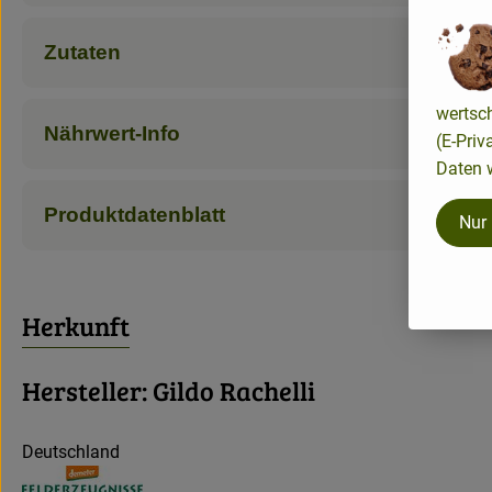
Zutaten
wertsc
Nährwert-Info
(E-Priv
Daten w
Produktdatenblatt
Nur
Herkunft
Hersteller: Gildo Rachelli
Deutschland