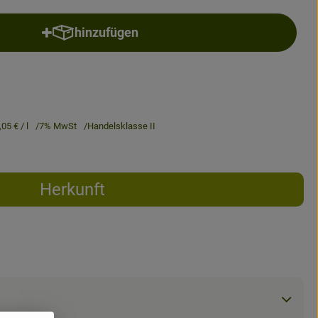
hinzufügen
Produkt zum Warenkorb hinzufügen
,05 €
/ l
7% MwSt
Handelsklasse II
Herkunft