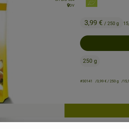
DV
, Herkunft:
3,99 €
/ 250 g
15
250 g
#30141
3,99 €
/ 250 g
15,