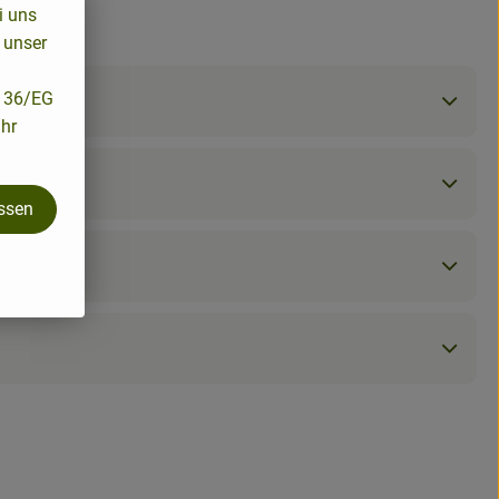
i uns
 unser
/136/EG
ihr
assen