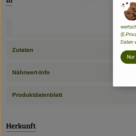
wertsc
Produktinformationen
(E-Priv
Daten w
Zutaten
Nur
Nährwert-Info
Produktdatenblatt
Herkunft