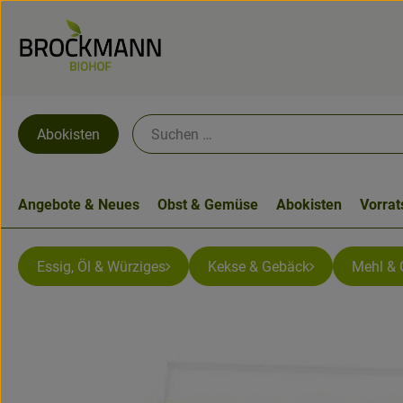
Abokisten
Angebote & Neues
Obst & Gemüse
Abokisten
Vorra
Essig, Öl & Würziges
Kekse & Gebäck
Mehl & 