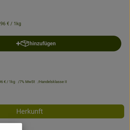
,96 €
/ 1kg
hinzufügen
Produkt zum Warenkorb hinzufügen
96 €
/ 1kg
7% MwSt
Handelsklasse II
Herkunft