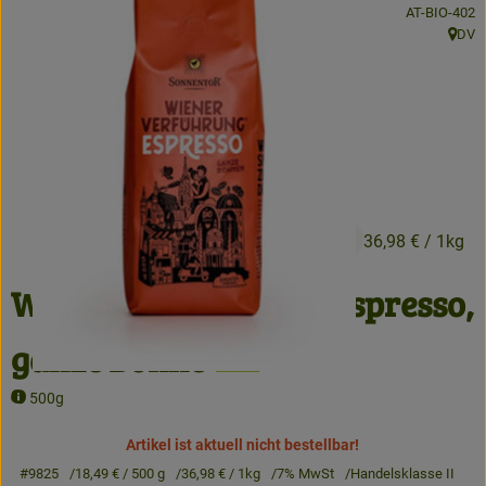
, Kontrollstell
AT-BIO-402
Kühlwaren
DV
, Herk
Brot & Backwaren
Tiefkühl
Getränke
18,49 €
/ 500 g
36,98 €
/ 1kg
So geht's
Wiener Verführung- Espresso,
Über uns
Warenkunde
ganze Bohne
500g
Artikel ist aktuell nicht bestellbar!
#9825
18,49 €
/ 500 g
36,98 €
/ 1kg
7% MwSt
Handelsklasse II