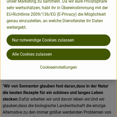
Herkunft
unser Marketing zu sammeln. Da wir eure Privatsphäre
sehr wertschätzen, habt ihr in Übereinstimmung mit der
EU-Richtlinie 2009/136/EG (E-Privacy) die Möglichkeit
Hersteller: Sonnentor
genau einzustellen, an welche Dienstleister ihr Daten
weitergebt.
DV
Nur notwendige Cookies zulassen
Alle Cookies zulassen
Sonnentor Kräuterhandelsges. mbH
Cookieeinstellungen
A 3913 Sprögnitz
"Wir von Sonnentor glauben fest daran,dass in der Natur
die besten Rezepte für ein schönes und langes Leben
stecken.
Dafür arbeiten wir und davon leben wir.Und wir
glauben,dass die biologische Landwirtschaft die einzige
Alternative zu den immer größer werdenden Problemen von