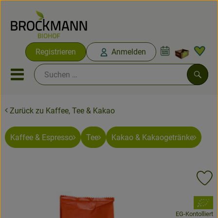
Warenko
Registrieren
Anmelden
Link
Mobiles Menu öffnen oder sc
Such
Zurück zu Kaffee, Tee & Kakao
Abokisten
Kaffee & Espresso
Tee
Kakao & Kakaogetränke
Angebote & Neues
Obst & Gemüse
Pr
Abokisten
, Verband:
Vorratskammer
EG-Kontolliert