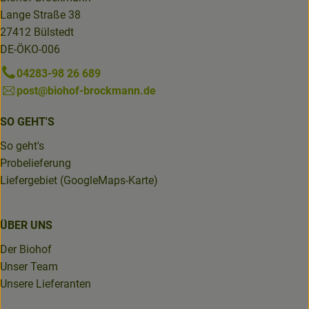
Lange Straße 38
27412 Bülstedt
DE-ÖKO-006
04283-98 26 689
post@biohof-brockmann.de
SO GEHT'S
So geht's
Probelieferung
Liefergebiet (GoogleMaps-Karte)
ÜBER UNS
Der Biohof
Unser Team
Unsere Lieferanten