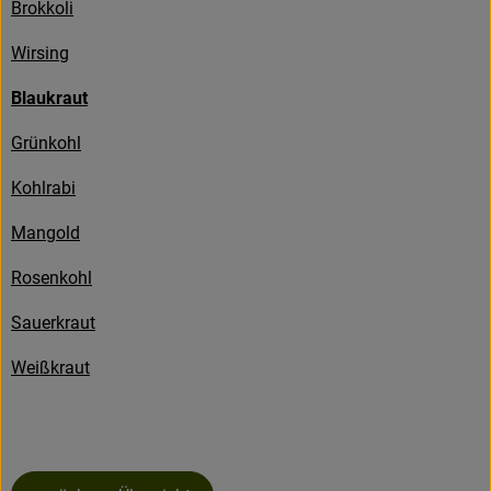
Brokkoli
Kühlwaren
Wirsing
Brot & Backwaren
Blaukraut
Tiefkühl
Grünkohl
Getränke
Kohlrabi
Mangold
So geht's
Rosenkohl
Über uns
Sauerkraut
Warenkunde
Weißkraut