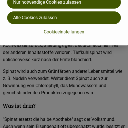
Nur notwendige Cookies zulassen
Begleitung von Eiern (als Spiegelei oder Verlorenes Ei) und
Kartoffeln serviert. Um sowohl den leicht metallisch-bitteren,
etwas astringierenden Geschmack zu mildern als auch den
Alle Cookies zulassen
Nitratgehalt (um 40–70%) zu verringern kann Spinat vor der
weiteren Zubereitung blanchiert werden. Beim Blanchieren
Cookieeinstellungen
bleibt ein Großteil des wasserlöslichen Nitrats im
Kochwasser zurück, allerdings geht dadurch auch ein Teil
der anderen Inhaltsstoffe verloren. Tiefkühlspinat wird
üblicherweise kurz nach der Ernte blanchiert.
Spinat wird auch zum Grünfärben anderer Lebensmittel wie
z. B. Nudeln verwendet. Weiter dient Spinat auch zur
Gewinnung von Chlorophyll, das Mundwässern und
geruchsbindenden Produkten zugegeben wird.
Was ist drin?
"Spinat ersetzt die halbe Apotheke" sagt der Volksmund.
Auch wenn sein Eisengehalt oft überschätzt wurde, besitzt er