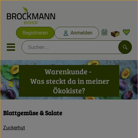
Warenko
Registrieren
Anmelden
Link
Mobiles Menu öffnen oder sc
Such
Warenkunde -
Abokisten
Was steckt da in meiner
Ökokiste?
Angebote & Neues
Obst & Gemüse
Blattgemüse & Salate
Abokisten
Zuckerhut
Vorratskammer