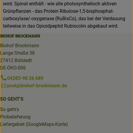
wird. Spinat enthält - wie alle photosynthetisch aktiven
Grünpflanzen - das Protein Ribulose-1,5-bisphosphat-
carboxylase/-oxygenase (RuBisCo), das bei der Verdauung
teilweise in das Opioidpeptid Rubiscolin abgebaut wird.
BIOHOF BROCKMANN
Biohof Brockmann
Lange Straße 38
27412 Bülstedt
DE-ÖKO-006
04283-98 26 689
post@biohof-brockmann.de
SO GEHT'S
So geht's
Probelieferung
Liefergebiet (GoogleMaps-Karte)