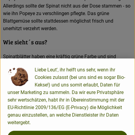
Allerdings sollte der Spinat nicht aus der Dose stammen - so
wie ihn Popeye zu verschlingen pflegte. Das grüne
Blattgemüse sollte stattdessen möglichst frisch und
unerhitzt verzehrt werden.
Wie sieht´s aus?
Spinatblätter haben eine kräftig grüne Farbe und sind
meistens spießartig geformt. Bei der Unterscheidung von
Liebe Leut', ihr helft uns sehr, wenn ihr
"Blatt-" und "Wurzelspinat" handelt es sich übrigens nicht um
Cookies zulasst (bei uns sind es sogar Bio-
verschiedene Kulturformen, sondern um das Ernteverfahren.
Kekse!) und uns somit erlaubt, Daten für
Während beim Blattspinat nur die einzelnen Blätter gepflückt
unser Marketing zu sammeln. Da wir eure Privatsphäre
werden, wird beim Wurzelspinat die gesamte Pflanze mit
sehr wertschätzen, habt ihr in Übereinstimmung mit der
Wurzelansatz geerntet.
EU-Richtlinie 2009/136/EG (E-Privacy) die Möglichkeit
Wie verwende ich´s?
genau einzustellen, an welche Dienstleister ihr Daten
weitergebt.
In der deutschen Küche wird pürierter Spinat traditionell in