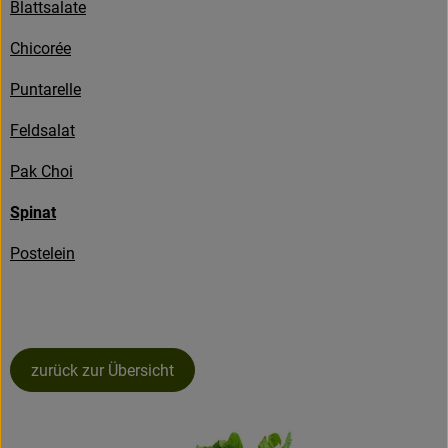
Blattsalate
Kühlwaren
Chicorée
Brot & Backwaren
Puntarelle
Tiefkühl
Feldsalat
Getränke
Pak Choi
Spinat
So geht's
Postelein
Über uns
Warenkunde
zurück zur Übersicht