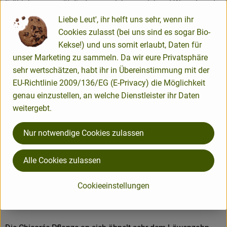
Frühjahr ausgesät. Erst wenn sich ausreichend Wurzel- und
Blattmaterial gebildet hat, werden im späten Herbst die
Liebe Leut', ihr helft uns sehr, wenn ihr
Wurzeln vorsichtig aus dem Boden geholt und vom Laub
Cookies zulasst (bei uns sind es sogar Bio-
befreit. Die Wurzeln werden jetzt gelagert: Erst kühl bei 2°C,
Kekse!) und uns somit erlaubt, Daten für
später wärmer bei bis zu 20°C. Bei der warmen
unser Marketing zu sammeln. Da wir eure Privatsphäre
Endtemperatur und einer zusätzlichen Wässerung verspüren
sehr wertschätzen, habt ihr in Übereinstimmung mit der
die Wurzeln schließlich Frühlingsgefühle und beginnen zu
EU-Richtlinie 2009/136/EG (E-Privacy) die Möglichkeit
treiben. Licht benötigen sie dazu nicht - das soll sogar
genau einzustellen, an welche Dienstleister ihr Daten
vermieden werden: Denn nur durch absolute Dunkelheit wird
weitergebt.
verhindert, dass sich der unerwünschte Bitterstoff Intybin
entwickelt. Ein weiteres Mal wird der Chicorée geerntet. Jetzt
Nur notwendige Cookies zulassen
allerdings ist die zarte, blassgelbe Chicoréesprosse von
Interesse, die von der Wurzel getrennt wird (=Brechen des
Alle Cookies zulassen
Chicorées) um endlich in Ihre Ökokiste gepackt werden zu
können.
Cookieeinstellungen
Wie sieht´s aus?